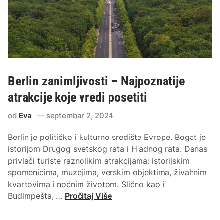
Berlin zanimljivosti – Najpoznatije
atrakcije koje vredi posetiti
od
Eva
septembar 2, 2024
Berlin je političko i kulturno središte Evrope. Bogat je
istorijom Drugog svetskog rata i Hladnog rata. Danas
privlači turiste raznolikim atrakcijama: istorijskim
spomenicima, muzejima, verskim objektima, živahnim
kvartovima i noćnim životom. Slično kao i
B
Budimpešta, …
Pročitaj Više
e
r