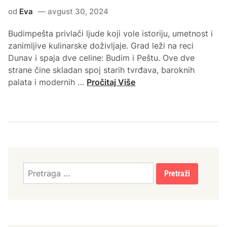
R
e
od
Eva
avgust 30, 2024
t
o
a
l
Budimpešta privlači ljude koji vole istoriju, umetnost i
n
o
zanimljive kulinarske doživljaje. Grad leži na reci
j
š
Dunav i spaja dve celine: Budim i Peštu. Ove dve
–
k
strane čine skladan spoj starih tvrđava, baroknih
K
o
Š
palata i modernih …
Pročitaj Više
a
g
t
d
n
a
a
a
p
j
l
o
e
a
s
n
z
e
a
i
t
Pretraga
j
š
i
za:
b
t
t
o
a
i
l
u
j