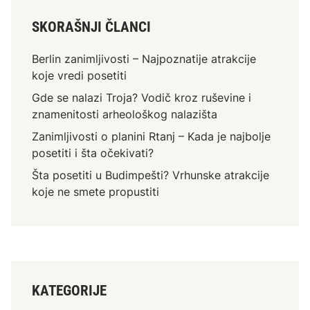
B
e
u
p
SKORAŠNJI ČLANCI
d
o
i
s
Berlin zanimljivosti – Najpoznatije atrakcije
m
e
koje vredi posetiti
p
t
Gde se nalazi Troja? Vodič kroz ruševine i
e
i
znamenitosti arheološkog nalazišta
š
t
t
Zanimljivosti o planini Rtanj – Kada je najbolje
i
i
posetiti i šta očekivati?
i
?
š
Šta posetiti u Budimpešti? Vrhunske atrakcije
V
t
koje ne smete propustiti
r
a
h
o
u
č
n
e
s
k
k
KATEGORIJE
i
e
v