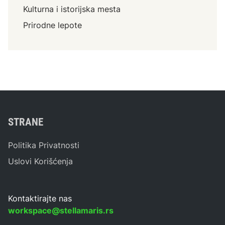
a
Kulturna i istorijska mesta
a
t
t
Prirodne lepote
r
i
a
?
k
c
i
j
e
k
STRANE
o
j
Politika Privatnosti
e
Uslovi Korišćenja
n
e
s
m
Kontaktirajte nas
e
workspace@stellamaris.rs
t