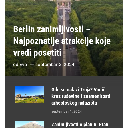
Berlin zanimljivosti –
Najpoznatije atrakcije koje
vredi posetiti
od
Eva
septembar 2, 2024
Gde se nalazi Troja? Vodič
kroz ruševine i znamenitosti
arheološkog nalazišta
septembar 1, 2024
Zanimljivosti o planini Rtanj