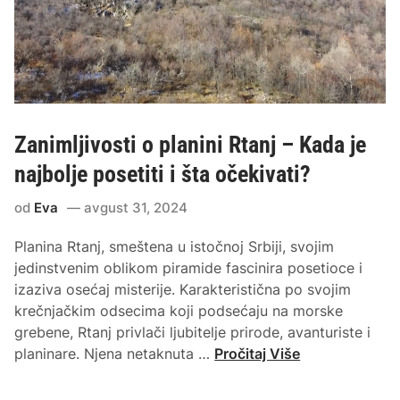
e
o
k
j
o
a
j
?
e
V
v
o
Zanimljivosti o planini Rtanj – Kada je
r
d
e
i
najbolje posetiti i šta očekivati?
d
č
i
od
Eva
avgust 31, 2024
k
p
r
Planina Rtanj, smeštena u istočnoj Srbiji, svojim
o
o
jedinstvenim oblikom piramide fascinira posetioce i
s
z
izaziva osećaj misterije. Karakteristična po svojim
e
r
krečnjačkim odsecima koji podsećaju na morske
t
u
grebene, Rtanj privlači ljubitelje prirode, avanturiste i
i
š
Z
planinare. Njena netaknuta …
Pročitaj Više
t
e
a
i
v
n