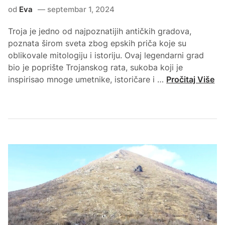
a
od
Eva
septembar 1, 2024
j
p
Troja je jedno od najpoznatijih antičkih gradova,
o
poznata širom sveta zbog epskih priča koje su
z
oblikovale mitologiju i istoriju. Ovaj legendarni grad
n
bio je poprište Trojanskog rata, sukoba koji je
a
G
inspirisao mnoge umetnike, istoričare i …
Pročitaj Više
t
d
i
e
j
s
e
e
a
n
t
a
r
l
a
a
k
z
c
i
i
T
j
r