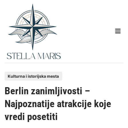
Skip
to
content
Main
Men
P
Kulturna i istorijska mesta
o
Berlin zanimljivosti –
s
t
Najpoznatije atrakcije koje
e
vredi posetiti
d
i