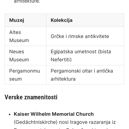
arhitekture.
Muzej
Kolekcija
Altes
Grčke i rimske antikvitete
Museum
Neues
Egipatska umetnost (bista
Museum
Nefertiti)
Pergamonmu
Pergamonski oltar i antička
seum
arhitektura
Verske znamenitosti
Kaiser Wilhelm Memorial Church
(Gedächtniskirche) nosi tragove razaranja iz