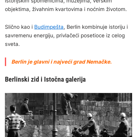
istorijskim spomenicima, muzejima, verskim
objektima, živahnim kvartovima i noćnim životom.
Slično kao i
Budimpešta
, Berlin kombinuje istoriju i
savremenu energiju, privlačeći posetioce iz celog
sveta.
Berlin je glavni i najveći grad Nemačke.
Berlinski zid i Istočna galerija