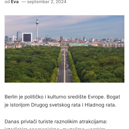
od
Eva
septembar 2, 2024
n
Berlin je političko i kulturno središte Evrope. Bogat
je istorijom Drugog svetskog rata i Hladnog rata.
Danas privlači turiste raznolikim atrakcijama: