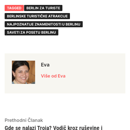
TAGGED
BERLIN ZA TURISTE
BERLINSKE TURISTIČKE ATRAKCIJE
NAJPOZNATIJE ZNAMENITOSTI U BERLINU
SAVETI ZA POSETU BERLINU
Eva
Više od Eva
Kretanje
Previous
Prethodni Članak
article:
Gde se nalazi Troja? Vodič kroz ruševine i
članka